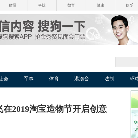
财经
科技
教育
健康
娱乐
社会
军事
体育
港澳台
法制
环
在2019淘宝造物节开启创意