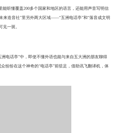
在这里能听懂覆盖200多个国家和地区的语言，还能用声音写明信
“未来造音社”里另外两大区域——“五洲电话亭”和“落音成文明
可见一斑。
在 “五洲电话亭”中，即使不懂外语也能与来自五大洲的朋友聊得
众纷纷在这个神奇的“电话亭”前驻足，借助讯飞翻译机，体