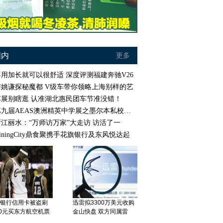
国内
更多
不用加长就可以很舒适 深度评测福建奔驰V26
与姚谦探秘魔都 V级车带你领略上海别样的艺
车展别瞎逛 认准湖北惠民团车节准没错！
第九届AEAS澳洲精英中学展之墨尔本私校风采
浙江丽水：“万师访万家”大走访 访活了一
iningCity鼎食聚携手花旗银行及东风悦达起
银行信用卡被盗刷
迅雷拟3300万美元收购
00元买东方航空机票
金山快盘 双方同属雷