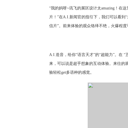
“
我的妈呀
~讯飞的展区设计太amazing！
片！”在A
.I.
新闻官的指引下，我们可以看到
信片”。前来体验的观众络绎不绝，火爆程度
A.I.造音，给你“语言天才”的“超能力”。
来，可以说是超乎想象的互动体验。来往的观
验轻松get多语种的感觉
。