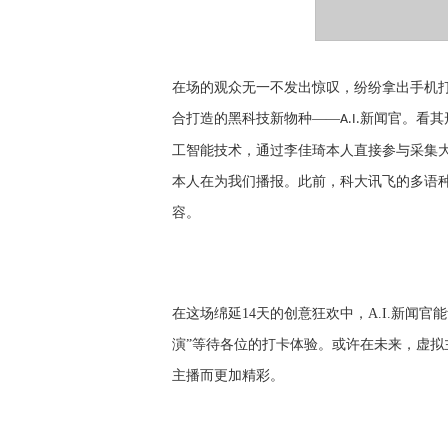
在场的观众无一不发出惊叹，纷纷拿出手机
合打造的黑科技新物种
——
新闻官。看其
A.
I.
工智能技术，通过李佳琦本人直接参与采集
本人在为我们播报。
此前，科大讯飞的多语
容。
在这场绵延
14天的创意狂欢中，A
.I.
新闻官能
演”等待各位的打卡体验。或许在未来，虚
主播而更加精彩。