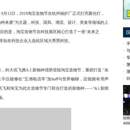
9月12日，2019淘宝造物节在杭州锅炉厂正式打亮聚光灯，
物种来袭”为主题，科技、国风、潮流、设计、美食等领域的
上
目的是，淘宝造物节在科技展区
精心打造了一座
“未来之
等知名科技企业入选此区域大秀黑科技。
业，科大讯飞携
A
.I.
新物种强势登陆淘宝造物节，重磅打造
“未
D
众不仅能够在
“五洲电话亭”加
与世界畅聊，还能拥有用声
buff
讯飞和淘宝为此次造物节专门联合打造的新物种——“
新闻
A
.I.
场。
招商
40