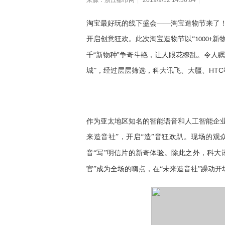
来源：浙江都市网
|
2019/9/12 14:36:04
|
淘宝最好玩的线下盛会
——淘宝造物节来了！
开启创意狂欢。此次淘宝造物节
以
“
新
1000+
“
”
千
新物种
争奇斗艳，让人眼花缭乱
。令人瞩
H
TC
城”，经过层层筛选，科大讯飞、大疆、
作为亚太地区知名的智能语音和人工智能企
来造音社”，开启“造”音狂欢趴。
现场的观
音“写”明信片的新奇体验。除此之外，科大
官
”成为全场的嗨点，在“未来造音社”躁动开