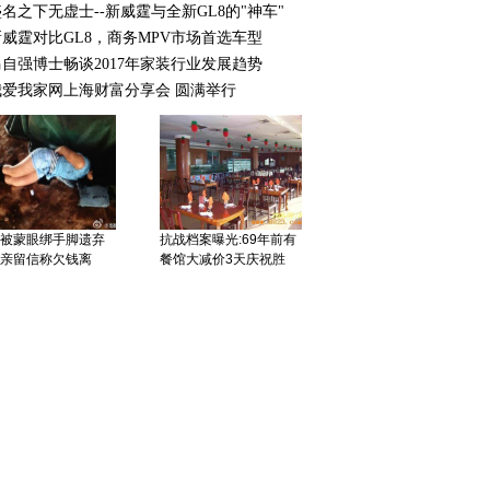
名之下无虚士--新威霆与全新GL8的"神车"
英国明星女舰长涉嫌与
新威霆对比GL8，商务MPV市场首选车型
已婚下属存私情被停职
马自强博士畅谈2017年家装行业发展趋势
我爱我家网上海财富分享会 圆满举行
被蒙眼绑手脚遗弃
抗战档案曝光:69年前有
亲留信称欠钱离
餐馆大减价3天庆祝胜
院:中小学可放春假
福建念斌投毒案终审宣
家长带薪休假
判被告无罪 曾4次判死