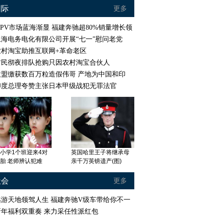
国际
更多
MPV市场蓝海渐显 福建奔驰超80%销量增长领
上海电务电化有限公司开展“七一”慰问老党
农村淘宝助推互联网+革命老区
:作为队长表现不好
恒大队友调侃刘健:还敢
村民彻夜排队抢购只因农村淘宝合伙人
担责任 不在乎批
接受采访
欧盟缴获数百万粒造假伟哥 产地为中国和印
印度总理夸赞主张日本甲级战犯无罪法官
小学1个班迎来4对
英国哈里王子将继承母
胎 老师辨认犯难
亲千万英镑遗产(图)
社会
更多
越游天地领驾人生 福建奔驰V级车带给你不一
新年福利双重奏 来力采任性派红包